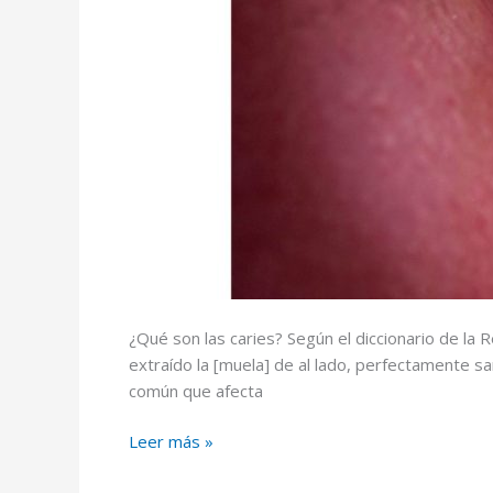
¿Qué son las caries? Según el diccionario de la R
extraído la [muela] de al lado, perfectamente s
común que afecta
Entender
Leer más »
las