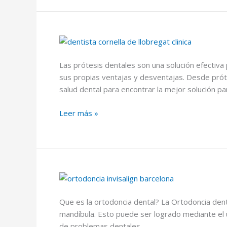
caries:
Causas,
tratamiento
y
prevención
Las prótesis dentales son una solución efectiv
sus propias ventajas y desventajas. Desde próte
salud dental para encontrar la mejor solución pa
Todo
Leer más »
lo
que
debes
saber
sobre
prótesis
e
Que es la ortodoncia dental? La Ortodoncia denta
implantes
mandíbula. Esto puede ser logrado mediante el u
dentales
de problemas dentales,