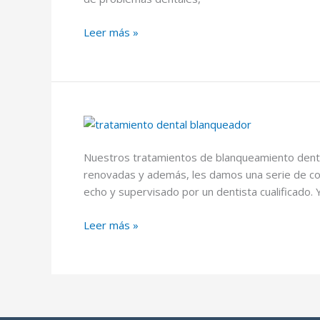
Ortodoncia
Leer más »
dental:
qué
es
y
tipos
de
ortodoncia
Nuestros tratamientos de blanqueamiento dental
renovadas y además, les damos una serie de co
echo y supervisado por un dentista cualificado.
Blanqueamiento
Leer más »
dental
y
consejos
que
debes